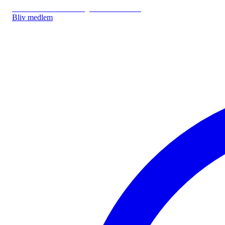
IDA.DK
IDA Forsikring
IDA Studerende
Bliv medlem