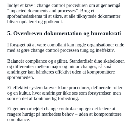
Indfør et krav i change control-proceduren om at gennemgå
“impacted documents and processes”. Brug et
sporbarhedsskema til at sikre, at alle tilknyttede dokumenter
bliver opdateret og godkendt.
5. Overdreven dokumentation og bureaukrati
I forsøget på at være compliant kan nogle organisationer ende
med at gøre change control-processen tung og ineffektiv.
Balancér compliance og agilitet. Standardisér dine skabeloner,
og differentier mellem major og minor changes, så små
ændringer kan håndteres effektivt uden at kompromittere
sporbarheden.
Et effektivt system kræver klare procedurer, definerede roller
og en kultur, hvor ændringer ikke ses som forstyrrelser, men
som en del af kontinuerlig forbedring.
Et gennemarbejdet change control-setup gør det lettere at
reagere hurtigt på markedets behov – uden at kompromittere
compliance.