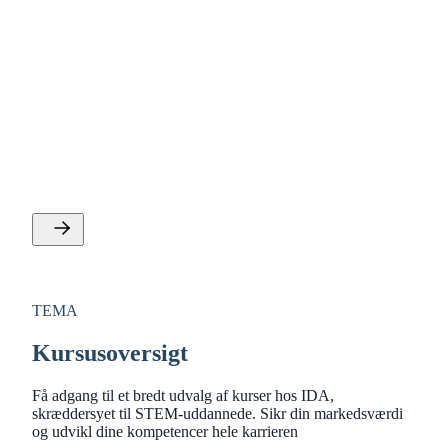
TEMA
Life science og sundhed
Se IDAs tilbud om ernæring, AI og sundhed,
sundhedsteknologi, bioscience, bioteknologi, pharma,
lægemiddeludvikling og sundhedspolitik og praksis.
TEMA
Kursusoversigt
Få adgang til et bredt udvalg af kurser hos IDA,
skræddersyet til STEM-uddannede. Sikr din markedsværdi
og udvikl dine kompetencer hele karrieren