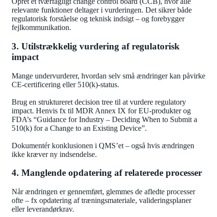
Opret et tværfagligt change control board (CCB), hvor alle
relevante funktioner deltager i vurderingen. Det sikrer både
regulatorisk forståelse og teknisk indsigt – og forebygger
fejlkommunikation.
3. Utilstrækkelig vurdering af regulatorisk
impact
Mange undervurderer, hvordan selv små ændringer kan påvirke
CE-certificering eller 510(k)-status.
Brug en struktureret decision tree til at vurdere regulatory
impact. Henvis fx til MDR Annex IX for EU-produkter og
FDA’s “Guidance for Industry – Deciding When to Submit a
510(k) for a Change to an Existing Device”.
Dokumentér konklusionen i QMS’et – også hvis ændringen
ikke kræver ny indsendelse.
4. Manglende opdatering af relaterede processer
Når ændringen er gennemført, glemmes de afledte processer
ofte – fx opdatering af træningsmateriale, valideringsplaner
eller leverandørkrav.