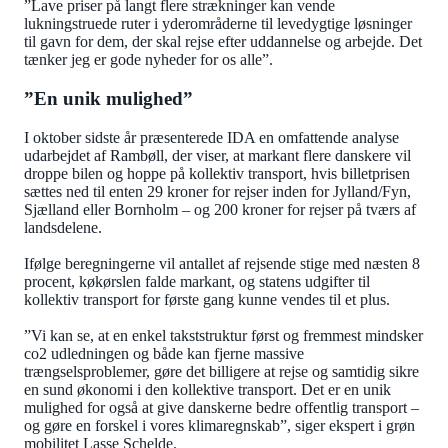
”Lave priser på langt flere strækninger kan vende
lukningstruede ruter i yderområderne til levedygtige løsninger
til gavn for dem, der skal rejse efter uddannelse og arbejde. Det
tænker jeg er gode nyheder for os alle”.
”En unik mulighed”
I oktober sidste år præsenterede IDA en omfattende analyse
udarbejdet af Rambøll, der viser, at markant flere danskere vil
droppe bilen og hoppe på kollektiv transport, hvis billetprisen
sættes ned til enten 29 kroner for rejser inden for Jylland/Fyn,
Sjælland eller Bornholm – og 200 kroner for rejser på tværs af
landsdelene.
Ifølge beregningerne vil antallet af rejsende stige med næsten 8
procent, køkørslen falde markant, og statens udgifter til
kollektiv transport for første gang kunne vendes til et plus.
”Vi kan se, at en enkel takststruktur først og fremmest mindsker
co2 udledningen og både kan fjerne massive
trængselsproblemer, gøre det billigere at rejse og samtidig sikre
en sund økonomi i den kollektive transport. Det er en unik
mulighed for også at give danskerne bedre offentlig transport –
og gøre en forskel i vores klimaregnskab”, siger ekspert i grøn
mobilitet Lasse Schelde.