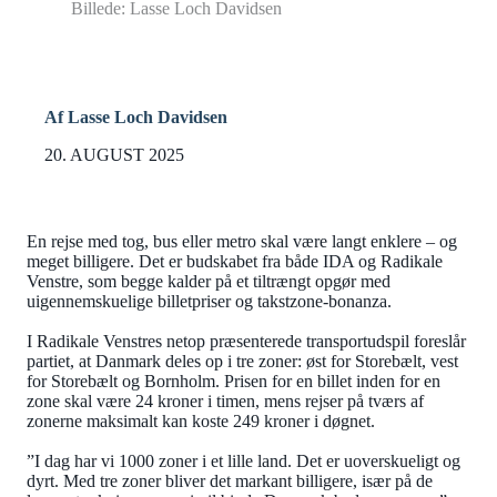
Billede: Lasse Loch Davidsen
Af Lasse Loch Davidsen
20. AUGUST 2025
En rejse med tog, bus eller metro skal være langt enklere – og
meget billigere. Det er budskabet fra både IDA og Radikale
Venstre, som begge kalder på et tiltrængt opgør med
uigennemskuelige billetpriser og takstzone-bonanza.
I Radikale Venstres netop præsenterede transportudspil foreslår
partiet, at Danmark deles op i tre zoner: øst for Storebælt, vest
for Storebælt og Bornholm. Prisen for en billet inden for en
zone skal være 24 kroner i timen, mens rejser på tværs af
zonerne maksimalt kan koste 249 kroner i døgnet.
”I dag har vi 1000 zoner i et lille land. Det er uoverskueligt og
dyrt. Med tre zoner bliver det markant billigere, især på de