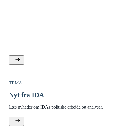
NYHED
Nye billetpriser kan skabe
transportrevolution
Nye beregninger viser, at mærkbart flere danskere vil
skrotte bilen og rykke til kollektiv transport, hvis billetter i
fremtiden koster 29 eller 200 kroner.
TEMA
Nyt fra IDA
Læs nyheder om IDAs politiske arbejde og analyser.