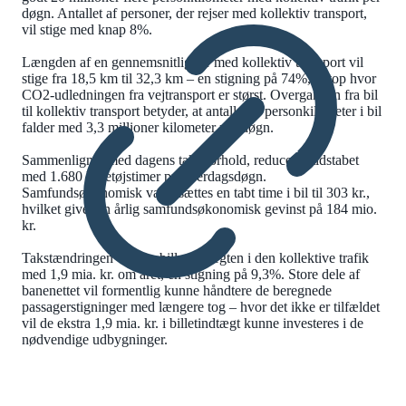
døgn. Antallet af personer, der rejser med kollektiv transport,
vil stige med knap 8%.
Længden af en gennemsnitlig tur med kollektiv transport vil
stige fra 18,5 km til 32,3 km – en stigning på 74%, netop hvor
CO2-udledningen fra vejtransport er størst. Overgangen fra bil
til kollektiv transport betyder, at antallet af personkilometer i bil
falder med 3,3 millioner kilometer per døgn.
Sammenlignet med dagens takstforhold, reduceres tidstabet
med 1.680 køretøjstimer pr. hverdagsdøgn.
Samfundsøkonomisk værdisættes en tabt time i bil til 303 kr.,
hvilket giver en årlig samfundsøkonomisk gevinst på 184 mio.
kr.
Takstændringen vil øge billetindtægten i den kollektive trafik
med 1,9 mia. kr. om året, en stigning på 9,3%. Store dele af
banenettet vil formentlig kunne håndtere de beregnede
passagerstigninger med længere tog – hvor det ikke er tilfældet
vil de ekstra 1,9 mia. kr. i billetindtægt kunne investeres i de
nødvendige udbygninger.