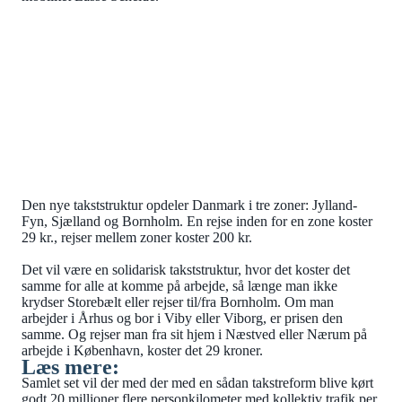
FAKTA OM IDAS FORSLAG:
Den nye takststruktur opdeler Danmark i tre zoner: Jylland-
Fyn, Sjælland og Bornholm. En rejse inden for en zone koster
29 kr., rejser mellem zoner koster 200 kr.
Det vil være en solidarisk takststruktur, hvor det koster det
samme for alle at komme på arbejde, så længe man ikke
krydser Storebælt eller rejser til/fra Bornholm. Om man
arbejder i Århus og bor i Viby eller Viborg, er prisen den
samme. Og rejser man fra sit hjem i Næstved eller Nærum på
arbejde i København, koster det 29 kroner.
Læs mere:
Samlet set vil der med der med en sådan takstreform blive kørt
godt 20 millioner flere personkilometer med kollektiv trafik per