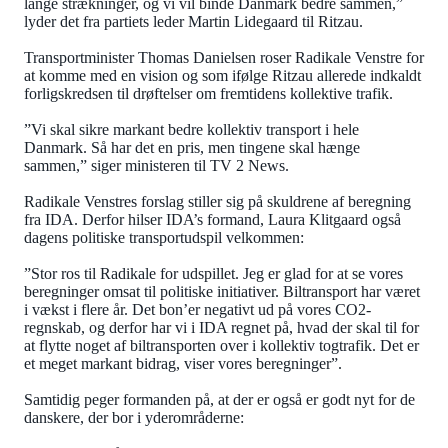
lange strækninger, og vi vil binde Danmark bedre sammen,”
lyder det fra partiets leder Martin Lidegaard til Ritzau.
Transportminister Thomas Danielsen roser Radikale Venstre for
at komme med en vision og som ifølge Ritzau allerede indkaldt
forligskredsen til drøftelser om fremtidens kollektive trafik.
”Vi skal sikre markant bedre kollektiv transport i hele
Danmark. Så har det en pris, men tingene skal hænge
sammen,” siger ministeren til TV 2 News.
Radikale Venstres forslag stiller sig på skuldrene af beregning
fra IDA. Derfor hilser IDA’s formand, Laura Klitgaard også
dagens politiske transportudspil velkommen:
”Stor ros til Radikale for udspillet. Jeg er glad for at se vores
beregninger omsat til politiske initiativer. Biltransport har været
i vækst i flere år. Det bon’er negativt ud på vores CO2-
regnskab, og derfor har vi i IDA regnet på, hvad der skal til for
at flytte noget af biltransporten over i kollektiv togtrafik. Det er
et meget markant bidrag, viser vores beregninger”.
Samtidig peger formanden på, at der er også er godt nyt for de
danskere, der bor i yderområderne: