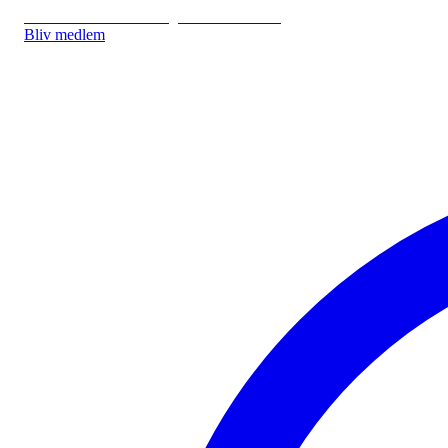
IDA.DK
IDA Forsikring
IDA Studerende
Bliv medlem