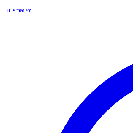
IDA.DK
IDA Forsikring
IDA Studerende
Bliv medlem