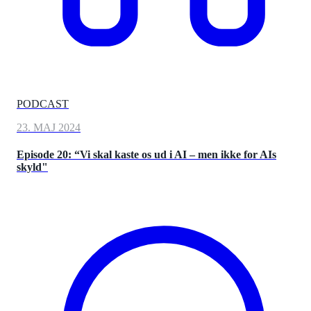
PODCAST
23. MAJ 2024
Episode 20: “Vi skal kaste os ud i AI – men ikke for AIs
skyld"