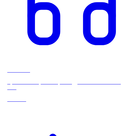
PODCAST
Episode 39: Stop med at planlægge som om verden står
stille
Læs mere