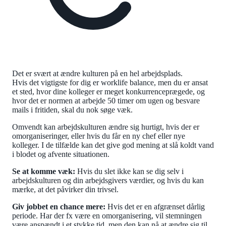
Det er svært at ændre kulturen på en hel arbejdsplads.
Hvis det vigtigste for dig er worklife balance, men du er ansat
et sted, hvor dine kolleger er meget konkurrenceprægede, og
hvor det er normen at arbejde 50 timer om ugen og besvare
mails i fritiden, skal du nok søge væk.
Omvendt kan arbejdskulturen ændre sig hurtigt, hvis der er
omorganiseringer, eller hvis du får en ny chef eller nye
kolleger. I de tilfælde kan det give god mening at slå koldt vand
i blodet og afvente situationen.
Se at komme væk:
Hvis du slet ikke kan se dig selv i
arbejdskulturen og din arbejdsgivers værdier, og hvis du kan
mærke, at det påvirker din trivsel.
Giv jobbet en chance mere:
Hvis det er en afgrænset dårlig
periode. Har der fx være en omorganisering, vil stemningen
være anspændt i et stykke tid, men den kan nå at ændre sig til