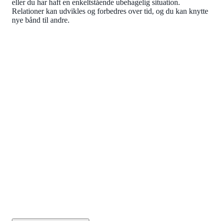
eller du har haft en enkeltstående ubehagelig situation.
Relationer kan udvikles og forbedres over tid, og du kan knytte
nye bånd til andre.
MEDLEMSFORDEL
Book en karrieresamtale
Hvis du har svært ved at vurdere, om tiden er inde til et
jobskifte, kan du få hjælp af IDAs karriererådgivere.
Som medlem kan du booke en samtale af halvanden
times varighed og få vendt din situation og dine
muligheder.