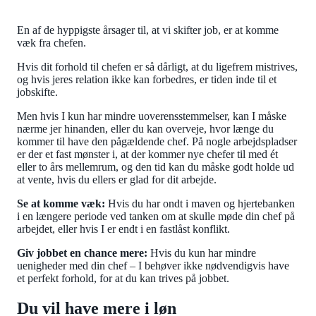
En af de hyppigste årsager til, at vi skifter job, er at komme
væk fra chefen.
Hvis dit forhold til chefen er så dårligt, at du ligefrem mistrives,
og hvis jeres relation ikke kan forbedres, er tiden inde til et
jobskifte.
Men hvis I kun har mindre uoverensstemmelser, kan I måske
nærme jer hinanden, eller du kan overveje, hvor længe du
kommer til have den pågældende chef. På nogle arbejdspladser
er der et fast mønster i, at der kommer nye chefer til med ét
eller to års mellemrum, og den tid kan du måske godt holde ud
at vente, hvis du ellers er glad for dit arbejde.
Se at komme væk:
Hvis du har ondt i maven og hjertebanken
i en længere periode ved tanken om at skulle møde din chef på
arbejdet, eller hvis I er endt i en fastlåst konflikt.
Giv jobbet en chance mere:
Hvis du kun har mindre
uenigheder med din chef – I behøver ikke nødvendigvis have
et perfekt forhold, for at du kan trives på jobbet.
Du vil have mere i løn