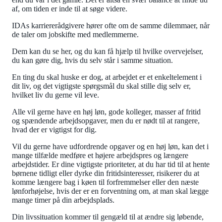
af, om tiden er inde til at søge videre.
IDAs karriererådgivere hører ofte om de samme dilemmaer, når
de taler om jobskifte med medlemmerne.
Dem kan du se her, og du kan få hjælp til hvilke overvejelser,
du kan gøre dig, hvis du selv står i samme situation.
En ting du skal huske er dog, at arbejdet er et enkeltelement i
dit liv, og det vigtigste spørgsmål du skal stille dig selv er,
hvilket liv du gerne vil leve.
Alle vil gerne have en høj løn, gode kolleger, masser af fritid
og spændende arbejdsopgaver, men du er nødt til at rangere,
hvad der er vigtigst for dig.
Vil du gerne have udfordrende opgaver og en høj løn, kan det i
mange tilfælde medføre et højere arbejdspres og længere
arbejdstider. Er dine vigtigste prioriteter, at du har tid til at hente
børnene tidligt eller dyrke din fritidsinteresser, risikerer du at
komme længere bag i køen til forfremmelser eller den næste
lønforhøjelse, hvis der er en forventning om, at man skal lægge
mange timer på din arbejdsplads.
Din livssituation kommer til gengæld til at ændre sig løbende,