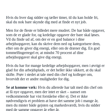
Hvis du hver dag sidder og tæller timer, til du kan holde fri,
skal du nok bare skynde dig med at finde et nyt job.
Men for de fleste er billedet mere mudret. De har både opgaver,
som de er glade for, og kedelige opgaver der bare skal løses.
Vil du finde ud af, om der er en god balance i dine
arbejdsopgaver, kan du skrive dem ned og kategorisere dem,
efter om de giver dig energi, eller om de dræner dig. En god
tommelfingerregel er, at mindst 70 procent af dine
arbejdsopgaver skal give dig energi.
Hvis du har for mange kedelige arbejdsopgaver, men i øvrigt er
glad for din arbejdsplads, er det heller ikke sikkert, at du skal
skifte. Prøv i stedet at tale med din chef og kolleger om,
hvorvidt der er andre muligheder for dig.
Se at komme væk:
Hvis du allerede har talt med din chef om
at få nye opgaver, men der intet er sket – uanset om
vedkommende har vist forståelse eller ej. Det er ikke
nødvendigvis et problem at have det samme job i mange år,
men du mister både gejsten og markedsværdi, hvis du sidder
med de samme opgaver år efter år.