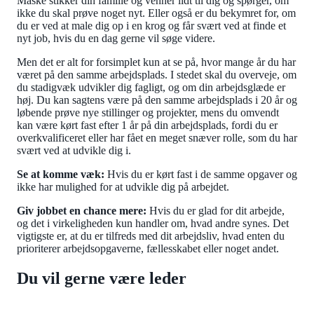
Måske stikker din familie og venner lidt til dig og spørger, om
ikke du skal prøve noget nyt. Eller også er du bekymret for, om
du er ved at male dig op i en krog og får svært ved at finde et
nyt job, hvis du en dag gerne vil søge videre.
Men det er alt for forsimplet kun at se på, hvor mange år du har
været på den samme arbejdsplads. I stedet skal du overveje, om
du stadigvæk udvikler dig fagligt, og om din arbejdsglæde er
høj. Du kan sagtens være på den samme arbejdsplads i 20 år og
løbende prøve nye stillinger og projekter, mens du omvendt
kan være kørt fast efter 1 år på din arbejdsplads, fordi du er
overkvalificeret eller har fået en meget snæver rolle, som du har
svært ved at udvikle dig i.
Se at komme væk:
Hvis du er kørt fast i de samme opgaver og
ikke har mulighed for at udvikle dig på arbejdet.
Giv jobbet en chance mere:
Hvis du er glad for dit arbejde,
og det i virkeligheden kun handler om, hvad andre synes. Det
vigtigste er, at du er tilfreds med dit arbejdsliv, hvad enten du
prioriterer arbejdsopgaverne, fællesskabet eller noget andet.
Du vil gerne være leder