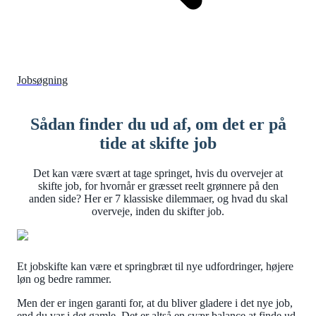
Jobsøgning
Sådan finder du ud af, om det er på
tide at skifte job
Det kan være svært at tage springet, hvis du overvejer at
skifte job, for hvornår er græsset reelt grønnere på den
anden side? Her er 7 klassiske dilemmaer, og hvad du skal
overveje, inden du skifter job.
Et jobskifte kan være et springbræt til nye udfordringer, højere
løn og bedre rammer.
Men der er ingen garanti for, at du bliver gladere i det nye job,
end du var i det gamle. Det er altså en svær balance at finde ud