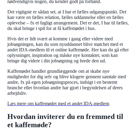
nødvendigvis nogen, du kender godt på forhånd.
Det vigtigste er sådan set, at I har et fælles udgangspunkt. Det
kan være en fælles relation, fælles uddannelse eller en fælles
oplevelse – fx et fagligt arrangement. Det er det, I har til fælles,
du skal bringe i spil for at få kaffemødet i hus.
Hvis det er lidt svært at komme i gang eller videre med
jobsøgningen, kan du som nyuddannet blive matchet med et
andet IDA-medlem til et online kaffemøde. Her kan du gå efter
oplysninger, inspiration og måske nye kontakter, som kan
bringe dig videre i din jobsøgning og brede den ud.
Kaffemødet handler grundlæggende om at skabe nye
muligheder for dig selv og blive klogere gennem samtale med
andre, fx på egen jobsøgningsproces, indsigt i en bestemt
branche eller hvordan andre har gjort i begyndelsen af deres
arbejdsliv.
Læs mere om kaffemødet med et andet IDA-medlem
Hvordan inviterer du en fremmed til
et kaffemøde?