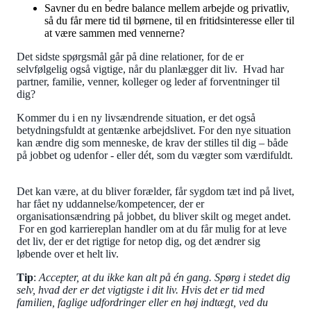
Savner du en bedre balance mellem arbejde og privatliv,
så du får mere tid til børnene, til en fritidsinteresse eller til
at være sammen med vennerne?
Det sidste spørgsmål går på dine relationer, for de er
selvfølgelig også vigtige, når du planlægger dit liv. Hvad har
partner, familie, venner, kolleger og leder af forventninger til
dig?
Kommer du i en ny livsændrende situation, er det også
betydningsfuldt at gentænke arbejdslivet. For den nye situation
kan ændre dig som menneske, de krav der stilles til dig – både
på jobbet og udenfor - eller dét, som du vægter som værdifuldt.
Det kan være, at du bliver forælder, får sygdom tæt ind på livet,
har fået ny uddannelse/kompetencer, der er
organisationsændring på jobbet, du bliver skilt og meget andet.
For en god karriereplan handler om at du får mulig for at leve
det liv, der er det rigtige for netop dig, og det ændrer sig
løbende over et helt liv.
Tip
:
Accepter, at du ikke kan alt på én gang. Spørg i stedet dig
selv, hvad der er det vigtigste i dit liv. Hvis det er tid med
familien, faglige udfordringer eller en høj indtægt, ved du