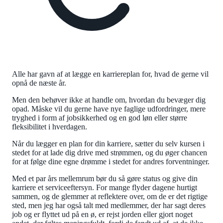
Alle har gavn af at lægge en karriereplan for, hvad de gerne vil
opnå de næste år.
Men den behøver ikke at handle om, hvordan du bevæger dig
opad. Måske vil du gerne have nye faglige udfordringer, mere
tryghed i form af jobsikkerhed og en god løn eller større
fleksibilitet i hverdagen.
Når du lægger en plan for din karriere, sætter du selv kursen i
stedet for at lade dig drive med strømmen, og du øger chancen
for at følge dine egne drømme i stedet for andres forventninger.
Med et par års mellemrum bør du så gøre status og give din
karriere et serviceeftersyn. For mange flyder dagene hurtigt
sammen, og de glemmer at reflektere over, om de er det rigtige
sted, men jeg har også talt med medlemmer, der har sagt deres
job og er flyttet ud på en ø, er rejst jorden eller gjort noget