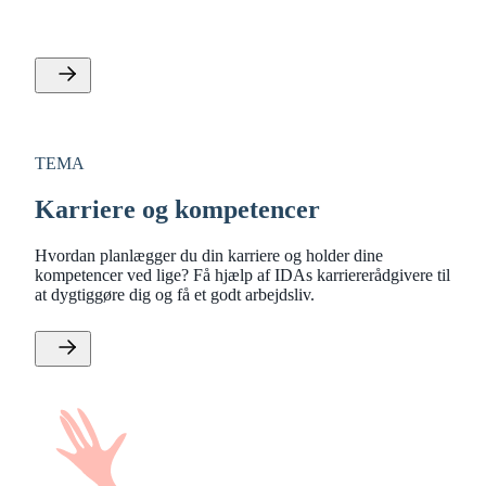
om er gode. Men er du for ærlig eller ydmyg, kan det
blive en bremseklods i dit arbejdsliv.
TEMA
Karriere og kompetencer
Hvordan planlægger du din karriere og holder dine
kompetencer ved lige? Få hjælp af IDAs karriererådgivere til
at dygtiggøre dig og få et godt arbejdsliv.