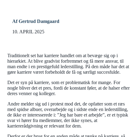
Af Gertrud Damgaard
10. APRIL 2025
Traditionelt set har karriere handlet om at bevæge sig op i
hierarkiet. At blive gradvist forfremmet og få mere ansvar, til
man endte i en prestigefuld lederstilling. På den måde har det at
gøre karriere været forbeholdt de få og særligt succesfulde.
Det er syn på karriere, som er problematisk for mange. For
nogle bliver det et pres, fordi de konstant føler, at de halser efter
deres venner og kolleger.
Andre melder sig ud i protest mod det, de opfatter som et ræs
med spidse albuer, overarbejde og i sidste ende en lederstilling,
de ikke er interesserede i: ”Jeg har bare et arbejde”, er et typisk
svar vi hører fra medlemmer, der ikke synes, at
karriererådgivning er relevant for dem.
Derfor er der brug for en anden måde at tænke på karriere, så