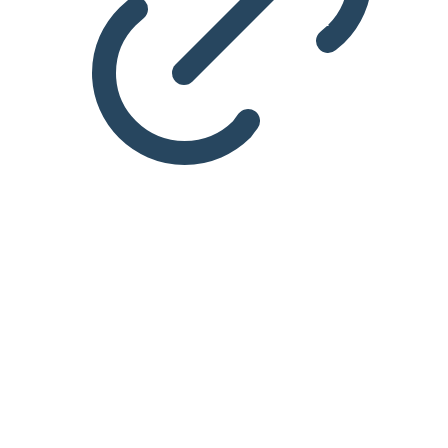
KARRIERE
Pas på de seks farlige
karrieredyder
Der er en række karaktertræk, som alle kan blive enige