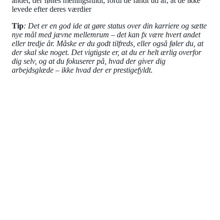
andet, der føltes meningsfuldt, fordi de fandt ud af, at de ikke
levede efter deres værdier
Tip
: Det er en god ide at gøre status over din karriere og sætte
nye mål med jævne mellemrum – det kan fx være hvert andet
eller tredje år. Måske er du godt tilfreds, eller også føler du, at
der skal ske noget. Det vigtigste er, at du er helt ærlig overfor
dig selv, og at du fokuserer på, hvad der giver dig
arbejdsglæde – ikke hvad der er prestigefyldt.
KARRIERERÅDGIVNING
Få sparring til din karriere
Som IDA-medlem kan du få en karrieresamtale af 1
times varighed hvert halve år med fokus på dit
arbejdsliv, udfordringer og drømme. Det kan handle om
nuværende udfordringer i dit job, ambitioner eller