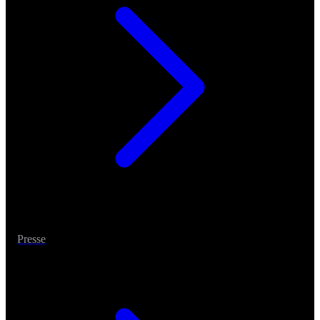
Presse