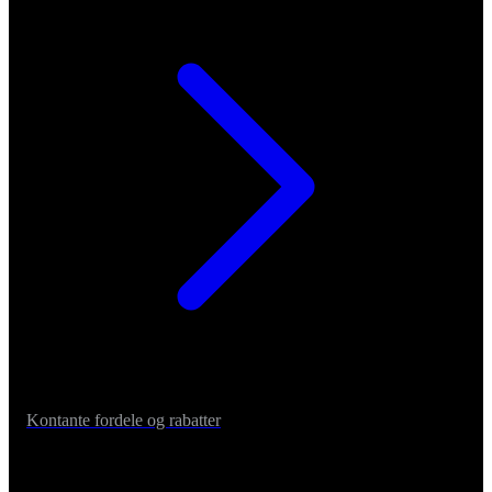
Kontante fordele og rabatter