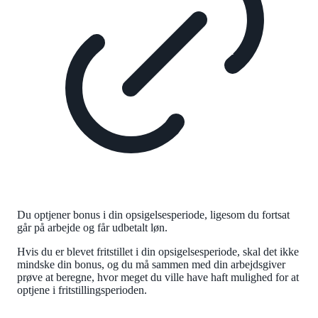
Du optjener bonus i din opsigelsesperiode, ligesom du fortsat
går på arbejde og får udbetalt løn.
Hvis du er blevet fritstillet i din opsigelsesperiode, skal det ikke
mindske din bonus, og du må sammen med din arbejdsgiver
prøve at beregne, hvor meget du ville have haft mulighed for at
optjene i fritstillingsperioden.