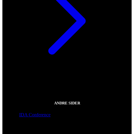
ANDRE SIDER
IDA Conference