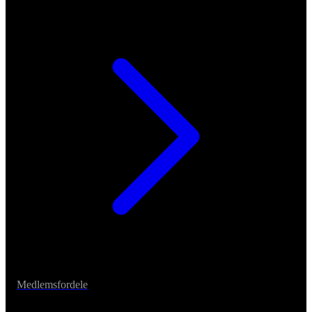
Medlemsfordele