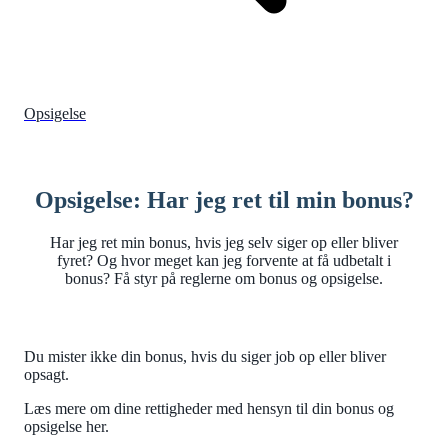
Opsigelse
Opsigelse: Har jeg ret til min bonus?
Har jeg ret min bonus, hvis jeg selv siger op eller bliver
fyret? Og hvor meget kan jeg forvente at få udbetalt i
bonus? Få styr på reglerne om bonus og opsigelse.
Du mister ikke din bonus, hvis du siger job op eller bliver
opsagt.
Læs mere om dine rettigheder med hensyn til din bonus og
opsigelse her.