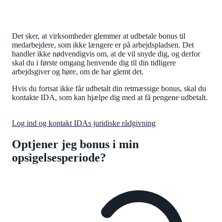
Det sker, at virksomheder glemmer at udbetale bonus til
medarbejdere, som ikke længere er på arbejdspladsen. Det
handler ikke nødvendigvis om, at de vil snyde dig, og derfor
skal du i første omgang henvende dig til din tidligere
arbejdsgiver og høre, om de har glemt det.
Hvis du fortsat ikke får udbetalt din retmæssige bonus, skal du
kontakte IDA, som kan hjælpe dig med at få pengene udbetalt.
Log ind og kontakt IDAs juridiske rådgivning
Optjener jeg bonus i min
opsigelsesperiode?