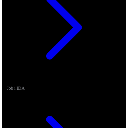
Job i IDA