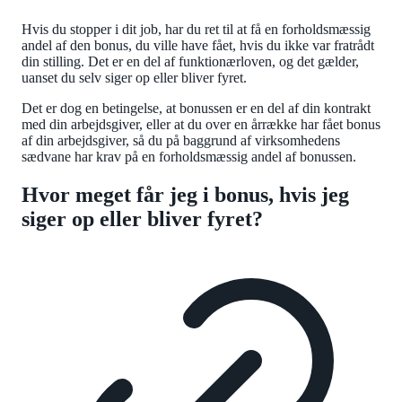
Hvis du stopper i dit job, har du ret til at få en forholdsmæssig
andel af den bonus, du ville have fået, hvis du ikke var fratrådt
din stilling. Det er en del af funktionærloven, og det gælder,
uanset du selv siger op eller bliver fyret.
Det er dog en betingelse, at bonussen er en del af din kontrakt
med din arbejdsgiver, eller at du over en årrække har fået bonus
af din arbejdsgiver, så du på baggrund af virksomhedens
sædvane har krav på en forholdsmæssig andel af bonussen.
Hvor meget får jeg i bonus, hvis jeg
siger op eller bliver fyret?