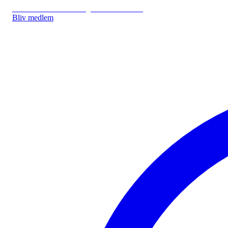
IDA.DK
IDA Forsikring
IDA Studerende
Bliv medlem