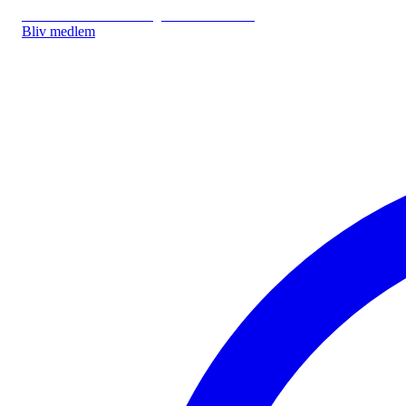
IDA.DK
IDA Forsikring
IDA Studerende
Bliv medlem