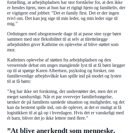
fortælling, at arbejdspladsen har stor forståelse for, at den ikke
er hendes hjem, men at hun har et rigtigt hjem og familieliv, der
er vigtigere end jobbet: ”Det er family first. Det er der ingen
tvivl om. Det kan jeg sige til min leder, og min leder sige til
mig.”
Ordningen med ubegrænsede dage til at passe sine syge børn
sammen med stor fleksibilitet til at selv at tilrettelægge
arbejdstiden giver Kathrine en oplevelse af blive støttet som
mor.
Kathrines oplevelse af støtten fra arbejdspladsen og den
verserende debat om unges manglende lyst til at få børn lægger
op til at spørge Karen Albertsen, psykolog og forsker, om
familievenlige arbejdsvilkår kan spille ind på modet og lysten
til at få børn:
”Jeg har ikke set forskning, der understøtter det, men det er
meget sandsynligt. Når et par overvejer familieforøgelse,
tænker de på familiens samlede situation og muligheder, og det
kan da bestemt spille ind, om de oplever, at det er muligt at få
logistikken til at gå op i hverdagen. Hvis det er vanskeligt med
ét barn, bliver det jo ikke lettere med flere.”
”At blive anerkendt som menneske,