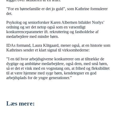
”For en børnefamilie er det jo guld”, som Kathrine formulerer
det.
Psykolog og seniorforsker Karen Albertsen bifalder Norlys’
ordning og ser det netop også som en væsentligt
konkurrenceparameter ift. rekruttering og fastholdelse af
medarbejdere med mindre børn.
IDAs formand, Laura Klitgaard, mener også, at en historie som
Kathrines sender et klart signal til virksomhederne:
”I en tid hvor arbejdsgiverne konkurrerer om at tiltrække de
dygtige og ambitiøse medarbejdere, også dem, med små børn,
så er det et vink med en vognstang om, at frihed og fleksibilitet
til at være hjemme med syge børn, kendetegner en god
arbejdsplads for de yngre generationer.”
Læs mere: