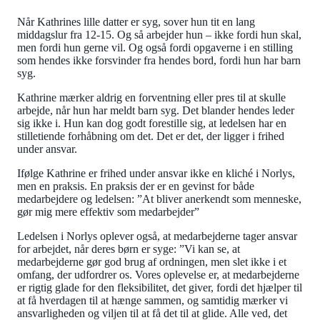
Når Kathrines lille datter er syg, sover hun tit en lang
middagslur fra 12-15. Og så arbejder hun – ikke fordi hun skal,
men fordi hun gerne vil. Og også fordi opgaverne i en stilling
som hendes ikke forsvinder fra hendes bord, fordi hun har barn
syg.
Kathrine mærker aldrig en forventning eller pres til at skulle
arbejde, når hun har meldt barn syg. Det blander hendes leder
sig ikke i. Hun kan dog godt forestille sig, at ledelsen har en
stilletiende forhåbning om det. Det er det, der ligger i frihed
under ansvar.
Ifølge Kathrine er frihed under ansvar ikke en kliché i Norlys,
men en praksis. En praksis der er en gevinst for både
medarbejdere og ledelsen: ”At bliver anerkendt som menneske,
gør mig mere effektiv som medarbejder”
Ledelsen i Norlys oplever også, at medarbejderne tager ansvar
for arbejdet, når deres børn er syge: ”Vi kan se, at
medarbejderne gør god brug af ordningen, men slet ikke i et
omfang, der udfordrer os. Vores oplevelse er, at medarbejderne
er rigtig glade for den fleksibilitet, det giver, fordi det hjælper til
at få hverdagen til at hænge sammen, og samtidig mærker vi
ansvarligheden og viljen til at få det til at glide. Alle ved, det