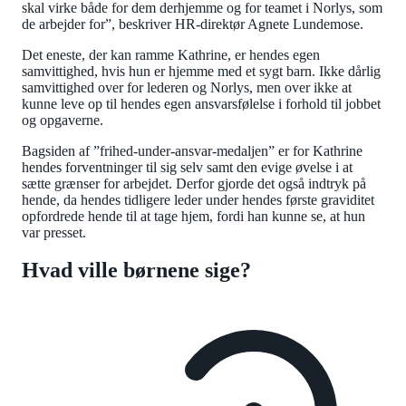
skal virke både for dem derhjemme og for teamet i Norlys, som
de arbejder for”, beskriver HR-direktør Agnete Lundemose.
Det eneste, der kan ramme Kathrine, er hendes egen
samvittighed, hvis hun er hjemme med et sygt barn. Ikke dårlig
samvittighed over for lederen og Norlys, men over ikke at
kunne leve op til hendes egen ansvarsfølelse i forhold til jobbet
og opgaverne.
Bagsiden af ”frihed-under-ansvar-medaljen” er for Kathrine
hendes forventninger til sig selv samt den evige øvelse i at
sætte grænser for arbejdet. Derfor gjorde det også indtryk på
hende, da hendes tidligere leder under hendes første graviditet
opfordrede hende til at tage hjem, fordi han kunne se, at hun
var presset.
Hvad ville børnene sige?