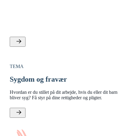
Barns sygdom: Det har du ret til
Hvilke regler gælder for barns første sygedag og barns
anden sygedag? Og har du ret til løn, hvis du holder fri
med dit syge barn? Få styr på dine rettighed
TEMA
Sygdom og fravær
Hvordan er du stillet på dit arbejde, hvis du eller dit barn
bliver syg? Få styr på dine rettigheder og pligter.