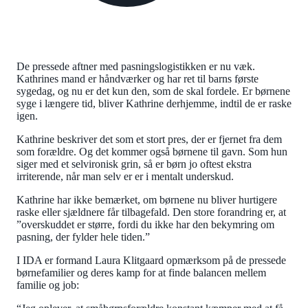
De pressede aftner med pasningslogistikken er nu væk.
Kathrines mand er håndværker og har ret til barns første
sygedag, og nu er det kun den, som de skal fordele. Er børnene
syge i længere tid, bliver Kathrine derhjemme, indtil de er raske
igen.
Kathrine beskriver det som et stort pres, der er fjernet fra dem
som forældre. Og det kommer også børnene til gavn. Som hun
siger med et selvironisk grin, så er børn jo oftest ekstra
irriterende, når man selv er er i mentalt underskud.
Kathrine har ikke bemærket, om børnene nu bliver hurtigere
raske eller sjældnere får tilbagefald. Den store forandring er, at
”overskuddet er større, fordi du ikke har den bekymring om
pasning, der fylder hele tiden.”
I IDA er formand Laura Klitgaard opmærksom på de pressede
børnefamilier og deres kamp for at finde balancen mellem
familie og job: