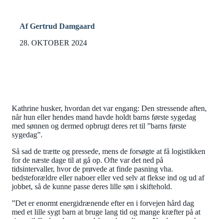
Af Gertrud Damgaard
28. OKTOBER 2024
Kathrine husker, hvordan det var engang: Den stressende aften,
når hun eller hendes mand havde holdt barns første sygedag
med sønnen og dermed opbrugt deres ret til ”barns første
sygedag”.
Så sad de trætte og pressede, mens de forsøgte at få logistikken
for de næste dage til at gå op. Ofte var det ned på
tidsintervaller, hvor de prøvede at finde pasning vha.
bedsteforældre eller naboer eller ved selv at flekse ind og ud af
jobbet, så de kunne passe deres lille søn i skiftehold.
”Det er enormt energidrænende efter en i forvejen hård dag
med et lille sygt barn at bruge lang tid og mange kræfter på at