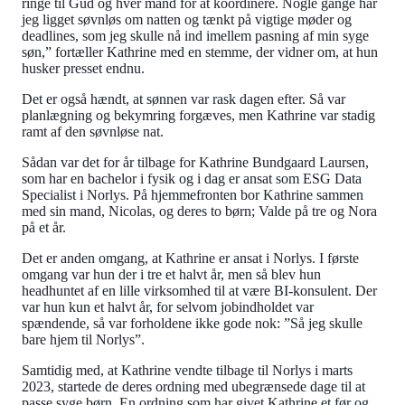
ringe til Gud og hver mand for at koordinere. Nogle gange har
jeg ligget søvnløs om natten og tænkt på vigtige møder og
deadlines, som jeg skulle nå ind imellem pasning af min syge
søn,” fortæller Kathrine med en stemme, der vidner om, at hun
husker presset endnu.
Det er også hændt, at sønnen var rask dagen efter. Så var
planlægning og bekymring forgæves, men Kathrine var stadig
ramt af den søvnløse nat.
Sådan var det for år tilbage for Kathrine Bundgaard Laursen,
som har en bachelor i fysik og i dag er ansat som ESG Data
Specialist i Norlys. På hjemmefronten bor Kathrine sammen
med sin mand, Nicolas, og deres to børn; Valde på tre og Nora
på et år.
Det er anden omgang, at Kathrine er ansat i Norlys. I første
omgang var hun der i tre et halvt år, men så blev hun
headhuntet af en lille virksomhed til at være BI-konsulent. Der
var hun kun et halvt år, for selvom jobindholdet var
spændende, så var forholdene ikke gode nok: ”Så jeg skulle
bare hjem til Norlys”.
Samtidig med, at Kathrine vendte tilbage til Norlys i marts
2023, startede de deres ordning med ubegrænsede dage til at
passe syge børn. En ordning som har givet Kathrine et før og