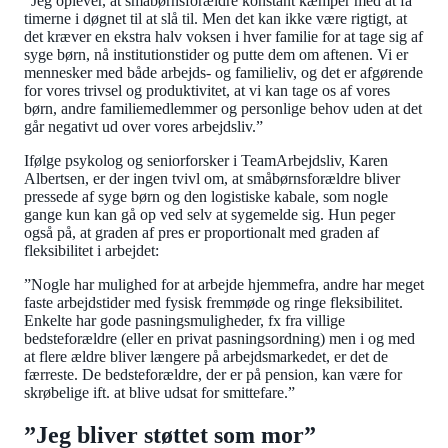
“Jeg oplever, at småbørnsforældre konstant kæmper med at få
timerne i døgnet til at slå til. Men det kan ikke være rigtigt, at
det kræver en ekstra halv voksen i hver familie for at tage sig af
syge børn, nå institutionstider og putte dem om aftenen. Vi er
mennesker med både arbejds- og familieliv, og det er afgørende
for vores trivsel og produktivitet, at vi kan tage os af vores
børn, andre familiemedlemmer og personlige behov uden at det
går negativt ud over vores arbejdsliv.”
Ifølge psykolog og seniorforsker i TeamArbejdsliv, Karen
Albertsen, er der ingen tvivl om, at småbørnsforældre bliver
pressede af syge børn og den logistiske kabale, som nogle
gange kun kan gå op ved selv at sygemelde sig. Hun peger
også på, at graden af pres er proportionalt med graden af
fleksibilitet i arbejdet:
”Nogle har mulighed for at arbejde hjemmefra, andre har meget
faste arbejdstider med fysisk fremmøde og ringe fleksibilitet.
Enkelte har gode pasningsmuligheder, fx fra villige
bedsteforældre (eller en privat pasningsordning) men i og med
at flere ældre bliver længere på arbejdsmarkedet, er det de
færreste. De bedsteforældre, der er på pension, kan være for
skrøbelige ift. at blive udsat for smittefare.”
”Jeg bliver støttet som mor”