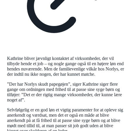
Kathrine bliver jævnligt kontaktet af virksomheder, der vil
tilbyde hende et job – og nogle gange også til en højere løn end
hendes nuværende. Men de familievenlige vilkår hos Norlys, er
der indtil nu ikke nogen, der har kunnet matche.
”Der har Norlys skudt papegøjen”, siger Kathrine siger flere
gange om ordningen med frihed til at passe sine syge børn og
tilføjer: ”Det er der rigtig mange virksomheder, der kunne lære
noget af”.
Selvfølgelig er en god løn et vigtig paramenter for at opleve sig
anerkendt og værdsat, men det er også en måde at blive
anerkendt på at få frihed til at passe sine syge børn og at blive
mødt med tillid til, at man passer sit job godt uden at blive
kigget over skulderen af en leder.