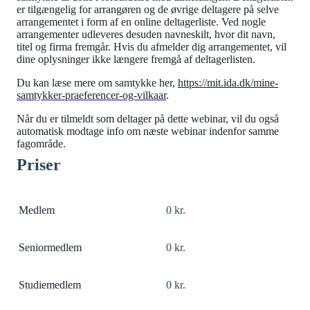
er tilgængelig for arrangøren og de øvrige deltagere på selve
arrangementet i form af en online deltagerliste. Ved nogle
arrangementer udleveres desuden navneskilt, hvor dit navn,
titel og firma fremgår. Hvis du afmelder dig arrangementet, vil
dine oplysninger ikke længere fremgå af deltagerlisten.
Du kan læse mere om samtykke her,
https://mit.ida.dk/mine-
samtykker-praeferencer-og-vilkaar
.
Når du er tilmeldt som deltager på dette webinar, vil du også
automatisk modtage info om næste webinar indenfor samme
fagområde.
Priser
Medlem
0 kr.
Seniormedlem
0 kr.
Studiemedlem
0 kr.