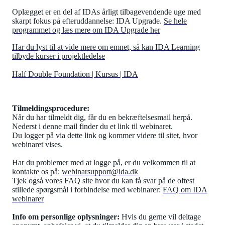
Oplægget er en del af IDAs årligt tilbagevendende uge med
skarpt fokus på efteruddannelse: IDA Upgrade.
Se hele
programmet og læs mere om IDA Upgrade her
Har du lyst til at vide mere om emnet, så kan IDA Learning
tilbyde kurser i projektledelse
Half Double Foundation | Kursus | IDA
Tilmeldingsprocedure:
Når du har tilmeldt dig, får du en bekræftelsesmail herpå.
Nederst i denne mail finder du et link til webinaret.
Du logger på via dette link og kommer videre til sitet, hvor
webinaret vises.
Har du problemer med at logge på, er du velkommen til at
kontakte os på:
webinarsupport@ida.dk
Tjek også vores FAQ site hvor du kan få svar på de oftest
stillede spørgsmål i forbindelse med webinarer:
FAQ om IDA
webinarer
Info om personlige oplysninger:
Hvis du gerne vil deltage