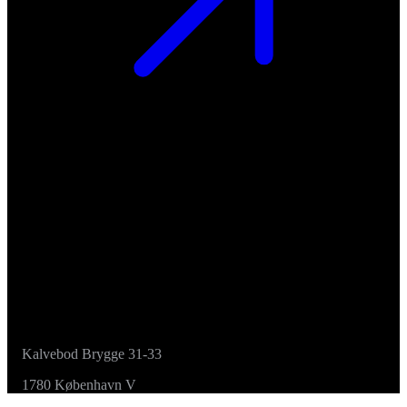
Kalvebod Brygge 31-33
1780 København V