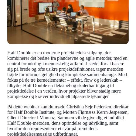
Half Double er en moderne projektledelsestilgang, der
kombinerer det bedste fra plandrevne og agile metoder, med en
central forankring i menneskelig adfærd. I stedet for at basere
sig på brede og ofte usikre projektdefinitioner, tager metoden
højde for uforudsigelighed og komplekse sammenhænge. Med
fokus på de tre kerneelementer – effekt, flow og lederskab –
tilbyder Half Double en fleksibel og skalerbar tilgang til
projektledelse i en verden, hvor projekter bliver stadig mere
komplekse og kræver individuelt tilpassede løsninger.
På dette webinar kan du møde Christina Sejr Pedersen, direktør
for Half Double Institute, og Morten Flørnæss Kerrn-Jespersen,
Client Director i Mannaz. Sammen vil de give dig et indblik i
Half Double-metoden, dens oprindelse og udvikling, samt
hvorfor den repræsenterer et svar på fremtidens
projektledelsesmæssige udfordringer.