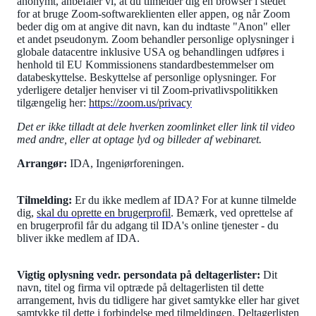
anonymt, anbefaler vi, at du tilmelder dig en browser i stedet
for at bruge Zoom-softwareklienten eller appen, og når Zoom
beder dig om at angive dit navn, kan du indtaste "Anon" eller
et andet pseudonym. Zoom behandler personlige oplysninger i
globale datacentre inklusive USA og behandlingen udføres i
henhold til EU Kommissionens standardbestemmelser om
databeskyttelse. Beskyttelse af personlige oplysninger. For
yderligere detaljer henviser vi til Zoom-privatlivspolitikken
tilgængelig her:
https://zoom.us/privacy
Det er ikke tilladt at dele hverken zoomlinket eller link til video
med andre, eller at optage lyd og billeder af webinaret.
Arrangør:
IDA, Ingeniørforeningen.
Tilmelding:
Er du ikke medlem af IDA? For at kunne tilmelde
dig,
skal du oprette en brugerprofil
. Bemærk, ved oprettelse af
en brugerprofil får du adgang til IDA's online tjenester - du
bliver ikke medlem af IDA.
Vigtig oplysning vedr. persondata på deltagerlister:
Dit
navn, titel og firma vil optræde på deltagerlisten til dette
arrangement, hvis du tidligere har givet samtykke eller har givet
samtykke til dette i forbindelse med tilmeldingen. Deltagerlisten