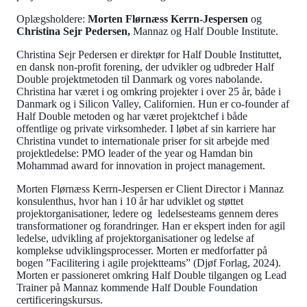
Oplægsholdere:
Morten Flørnæss Kerrn-Jespersen
og
Christina Sejr Pedersen,
Mannaz og Half Double Institute.
Christina Sejr Pedersen er direktør for Half Double Instituttet,
en dansk non-profit forening, der udvikler og udbreder Half
Double projektmetoden til Danmark og vores nabolande.
Christina har været i og omkring projekter i over 25 år, både i
Danmark og i Silicon Valley, Californien. Hun er co-founder af
Half Double metoden og har været projektchef i både
offentlige og private virksomheder. I løbet af sin karriere har
Christina vundet to internationale priser for sit arbejde med
projektledelse: PMO leader of the year og Hamdan bin
Mohammad award for innovation in project management.
Morten Flørnæss Kerrn-Jespersen er Client Director i Mannaz
konsulenthus, hvor han i 10 år har udviklet og støttet
projektorganisationer, ledere og ledelsesteams gennem deres
transformationer og forandringer. Han er ekspert inden for agil
ledelse, udvikling af projektorganisationer og ledelse af
komplekse udviklingsprocesser. Morten er medforfatter på
bogen ”Facilitering i agile projektteams” (Djøf Forlag, 2024).
Morten er passioneret omkring Half Double tilgangen og Lead
Trainer på Mannaz kommende Half Double Foundation
certificeringskursus.