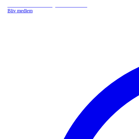
IDA.DK
IDA Forsikring
IDA Studerende
Bliv medlem