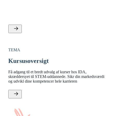
Se IDAs tilbud vedvarende og alternative energiformer,
miljø og naturressourcer, grøn omstilling og
klimateknologi og energi og infrastruktur.
TEMA
Kursusoversigt
Få adgang til et bredt udvalg af kurser hos IDA,
skræddersyet til STEM-uddannede. Sikr din markedsværdi
og udvikl dine kompetencer hele karrieren