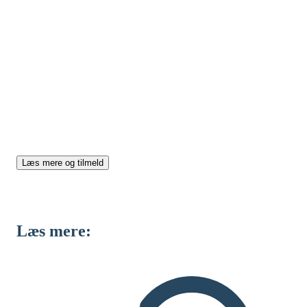
Sustainability Management i
praksis
Få styr på ESG og bæredygtighed i praksis. Lær at
arbejde strategisk og operationelt med ESG, og bliv
fortrolig med krav, reguleringer og internationale
standarder – alt sammen på én intensiv uddannelse.
Læs mere og tilmeld
Læs mere: