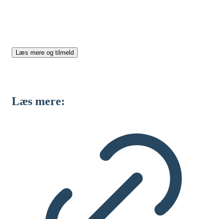
klimaregnskabets scope 3 beregninger? På dette to
dages kursus bliver du klædt på til arbejdet med
klimadata og klimaregnskaber.
Læs mere og tilmeld
Læs mere: