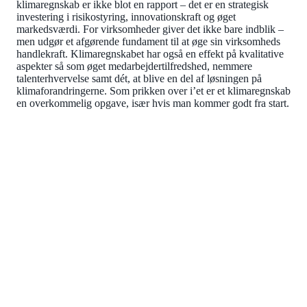
klimaregnskab er ikke blot en rapport – det er en strategisk
investering i risikostyring, innovationskraft og øget
markedsværdi. For virksomheder giver det ikke bare indblik –
men udgør et afgørende fundament til at øge sin virksomheds
handlekraft. Klimaregnskabet har også en effekt på kvalitative
aspekter så som øget medarbejdertilfredshed, nemmere
talenterhvervelse samt dét, at blive en del af løsningen på
klimaforandringerne. Som prikken over i’et er et klimaregnskab
en overkommelig opgave, især hvis man kommer godt fra start.
KURSUS
Klimadata og klimaregnskaber i
praksis
Efterspørges der en baseline for virksomhedens carbon
emissioner, og har du brug for at blive fortrolig med