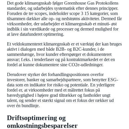
Det gode klimaregnskab følger Greenhouse Gas Protokollens
standarder, og udarbejdes systematisk efter dennes principper.
Foruden de tre scopes, indeholder scope 3 15 kategorier, som
tilsammen dækker alle op- og nedstrøms aktiviteter. Dermed får
virksomheder, der udarbejder et klimaregnskab et minuti- øst
indblik i sin værdikæde og processer og dermed mulighed for
at lave datafunderet optimering.
Et veldokumenteret klimaregnskab er et værktøj der kan bruges
aktivt i dialogen med både B2B- og B2C-kunder, i de
sammenhænge, hvor kunder efterspørger et dokumenteret
ansvar; f.eks. i tenderfaser og på kontraktmarkedet er det en
fordel at kunne dokumentere sine CO2e-udledninger.
Derudover styrker det forhandlingspositionen overfor
investorer, banker og samarbejdspartnere, som benytter ESG-
data som en indikator for risiko og potentiale. En yderligere
fordel er, at virksomheder med et målrettet fokus på
bæredygtighed i højere grad tiltrækker og fastholder ungt
talent, og sender et stærkt signal om et fokus der rækker ud
over én bundlinje.
Driftsoptimering og
omkostningsbesparelser