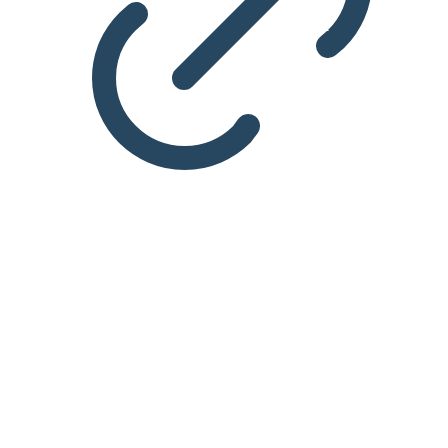
TEMA
IT og digitalisering
Se IDAs tilbud IT-arkitektur, cybersikkerhed, UX, UI, AI
og machine learning, programmering og
softwareudvikling, datascience, compliance og