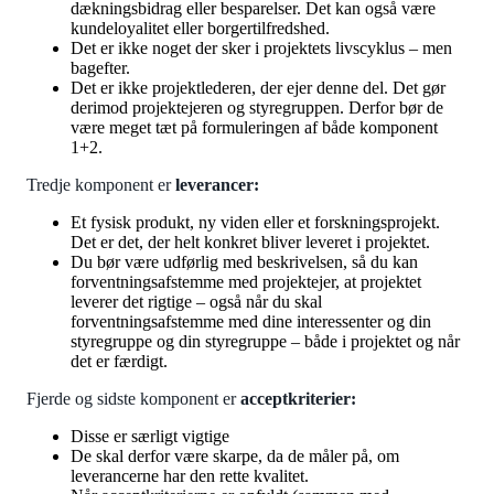
dækningsbidrag eller besparelser. Det kan også være
kundeloyalitet eller borgertilfredshed.
Det er ikke noget der sker i projektets livscyklus – men
bagefter.
Det er ikke projektlederen, der ejer denne del. Det gør
derimod projektejeren og styregruppen. Derfor bør de
være meget tæt på formuleringen af både komponent
1+2.
Tredje komponent er
leverancer:
Et fysisk produkt, ny viden eller et forskningsprojekt.
Det er det, der helt konkret bliver leveret i projektet.
Du bør være udførlig med beskrivelsen, så du kan
forventningsafstemme med projektejer, at projektet
leverer det rigtige – også når du skal
forventningsafstemme med dine interessenter og din
styregruppe og din styregruppe – både i projektet og når
det er færdigt.
Fjerde og sidste komponent er
acceptkriterier:
Disse er særligt vigtige
De skal derfor være skarpe, da de måler på, om
leverancerne har den rette kvalitet.