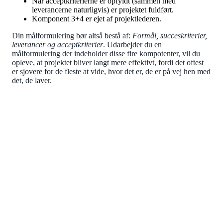
Når acceptkriterierne er opfyldt (sammen med
leverancerne naturligvis) er projektet fuldført.
Komponent 3+4 er ejet af projektlederen.
Din målformulering bør altså bestå af:
Formål, succeskriterier,
leverancer og acceptkriterier
. Udarbejder du en
målformulering der indeholder disse fire kompotenter, vil du
opleve, at projektet bliver langt mere effektivt, fordi det oftest
er sjovere for de fleste at vide, hvor det er, de er på vej hen med
det, de laver.
KURSUS
Projektledelse 1: Få et godt
fundament
Forstå projektledelse som arbejdsform, og hvordan du