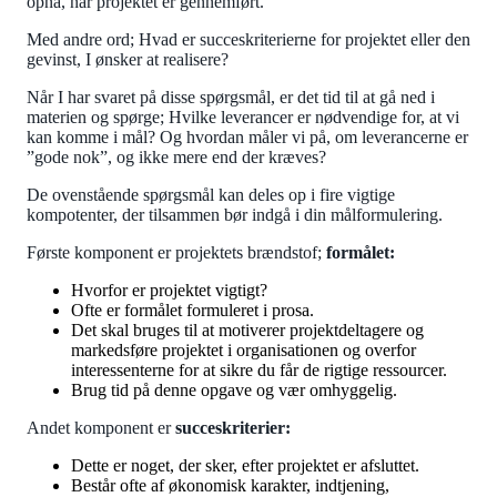
opnå, når projektet er gennemført.
Med andre ord; Hvad er succeskriterierne for projektet eller den
gevinst, I ønsker at realisere?
Når I har svaret på disse spørgsmål, er det tid til at gå ned i
materien og spørge; Hvilke leverancer er nødvendige for, at vi
kan komme i mål? Og hvordan måler vi på, om leverancerne er
”gode nok”, og ikke mere end der kræves?
De ovenstående spørgsmål kan deles op i fire vigtige
kompotenter, der tilsammen bør indgå i din målformulering.
Første komponent er projektets brændstof;
formålet:
Hvorfor er projektet vigtigt?
Ofte er formålet formuleret i prosa.
Det skal bruges til at motiverer projektdeltagere og
markedsføre projektet i organisationen og overfor
interessenterne for at sikre du får de rigtige ressourcer.
Brug tid på denne opgave og vær omhyggelig.
Andet komponent er
succeskriterier:
Dette er noget, der sker, efter projektet er afsluttet.
Består ofte af økonomisk karakter, indtjening,