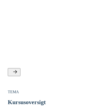
TEMA
Life science og sundhed
Se IDAs tilbud om ernæring, AI og sundhed,
sundhedsteknologi, bioscience, bioteknologi, pharma,
lægemiddeludvikling og sundhedspolitik og praksis.
TEMA
Kursusoversigt