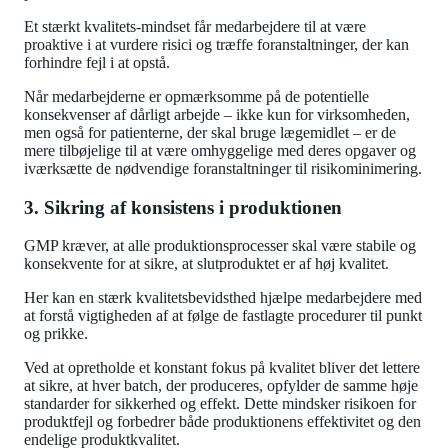
Et stærkt kvalitets-mindset får medarbejdere til at være
proaktive i at vurdere risici og træffe foranstaltninger, der kan
forhindre fejl i at opstå.
Når medarbejderne er opmærksomme på de potentielle
konsekvenser af dårligt arbejde – ikke kun for virksomheden,
men også for patienterne, der skal bruge lægemidlet – er de
mere tilbøjelige til at være omhyggelige med deres opgaver og
iværksætte de nødvendige foranstaltninger til risikominimering.
3. Sikring af konsistens i produktionen
GMP kræver, at alle produktionsprocesser skal være stabile og
konsekvente for at sikre, at slutproduktet er af høj kvalitet.
Her kan en stærk kvalitetsbevidsthed hjælpe medarbejdere med
at forstå vigtigheden af at følge de fastlagte procedurer til punkt
og prikke.
Ved at opretholde et konstant fokus på kvalitet bliver det lettere
at sikre, at hver batch, der produceres, opfylder de samme høje
standarder for sikkerhed og effekt. Dette mindsker risikoen for
produktfejl og forbedrer både produktionens effektivitet og den
endelige produktkvalitet.