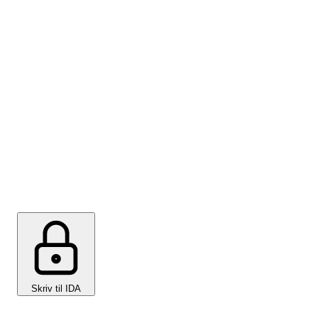
MEDLEMSFORDEL
Få din kontrakt læst igennem
Som medlem af IDA kan du få tjekket din kontrakt af
IDAs juridiske rådgivere.
Skriv til IDA