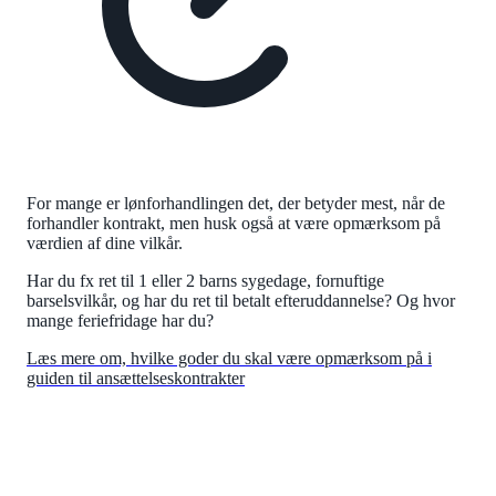
For mange er lønforhandlingen det, der betyder mest, når de
forhandler kontrakt, men husk også at være opmærksom på
værdien af dine vilkår.
Har du fx ret til 1 eller 2 barns sygedage, fornuftige
barselsvilkår, og har du ret til betalt efteruddannelse? Og hvor
mange feriefridage har du?
Læs mere om, hvilke goder du skal være opmærksom på i
guiden til ansættelseskontrakter
KONTRAKT