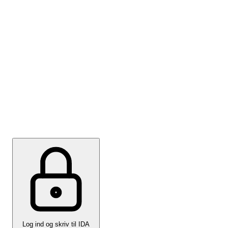
Skriv til IDA for at få hjælp til din
kontrakt
For at vi kan hjælpe dig bedst muligt, skal du sammen
med din besked uploade din kontrakt og
stillingsopslaget. Hvis du har virksomhedens
personalehåndbog, må du også gerne uploade den.
Log ind og skriv til IDA