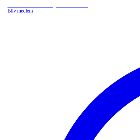
IDA.DK
IDA Forsikring
IDA Studerende
Bliv medlem