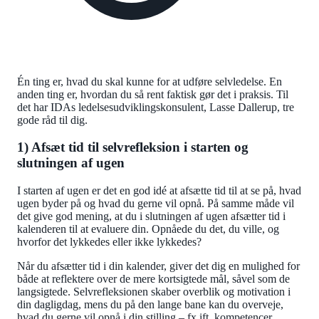
Én ting er, hvad du skal kunne for at udføre selvledelse. En
anden ting er, hvordan du så rent faktisk gør det i praksis. Til
det har IDAs ledelsesudviklingskonsulent, Lasse Dallerup, tre
gode råd til dig.
1) Afsæt tid til selvrefleksion i starten og
slutningen af ugen
I starten af ugen er det en god idé at afsætte tid til at se på, hvad
ugen byder på og hvad du gerne vil opnå. På samme måde vil
det give god mening, at du i slutningen af ugen afsætter tid i
kalenderen til at evaluere din. Opnåede du det, du ville, og
hvorfor det lykkedes eller ikke lykkedes?
Når du afsætter tid i din kalender, giver det dig en mulighed for
både at reflektere over de mere kortsigtede mål, såvel som de
langsigtede. Selvrefleksionen skaber overblik og motivation i
din dagligdag, mens du på den lange bane kan du overveje,
hvad du gerne vil opnå i din stilling – fx ift. kompetencer,