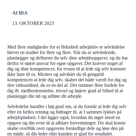
Af IDA
13. OKTOBER 2023
Med flere muligheder for et fleksibelt arbejdsliv er selvledelse
blevet en realitet for flere og flere. Når du er selvledende,
planlægger og definerer du selv dine arbejdsopgaver, og du har
derfor et større ansvar for egne opgaver. Det kræver noget af
dig og dine kompetencer, for evnen til at lede sig selv kommer
ikke bare til os. Mestrer og udvikler du til gengæld
kompetencen at lede dig selv, skaber det både værdi for dig og
den virksomhed, du er en del af. Det rummer flere fordele for
dig ift. medbestemmelse, trivsel og højere grad af frihed til at
planlægge din tid og udføre dit arbejde.
Selvledelse handler i høj grad om, at du formår at lede dig selv
efter en fælles retning og bidrager til, at I sammen lykkes på
arbejdspladsen. I det ligger også, hvordan du tager imod en
opgave og din evne til at afklare forventninger. Du skal kunne
skabe overblik over opgavens forskellige dele og løse den på
en måde, så din leder eller kunden er glad for resultatet.