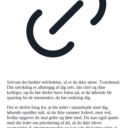
Selvom det hedder selvledelse, så er du ikke alene. Tværtimod.
Din udvikling er afhængig af dig selv, din chef og dine
kolleger, og du bør derfor have fokus på, at du løbende får
sparring fra de mennesker, du har omkring dig.
Der er derfor brug for, at din leder i samarbejde med dig,
løbende opstiller mål, så du ikke rammer forkert, men ved,
hvilke opgaver du skal gribe og løbe med. Du kan også sparre
med din leder om prioritering af tid, så du ikke bliver
overvældet af arbejdsmængden og kan yde dit bedste uden at