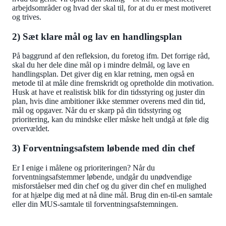
arbejdsområder og hvad der skal til, for at du er mest motiveret
og trives.
2) Sæt klare mål og lav en handlingsplan
På baggrund af den refleksion, du foretog ifm. Det forrige råd,
skal du her dele dine mål op i mindre delmål, og lave en
handlingsplan. Det giver dig en klar retning, men også en
metode til at måle dine fremskridt og opretholde din motivation.
Husk at have et realistisk blik for din tidsstyring og juster din
plan, hvis dine ambitioner ikke stemmer overens med din tid,
mål og opgaver. Når du er skarp på din tidsstyring og
prioritering, kan du mindske eller måske helt undgå at føle dig
overvældet.
3) Forventningsafstem løbende med din chef
Er I enige i målene og prioriteringen? Når du
forventningsafstemmer løbende, undgår du unødvendige
misforståelser med din chef og du giver din chef en mulighed
for at hjælpe dig med at nå dine mål. Brug din en-til-en samtale
eller din MUS-samtale til forventningsafstemningen.