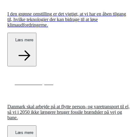
I den grønne omstilling er det vigtigt, at vi har en åben tilgang
til, hvilke teknologier der kan bidrage til at løse
klimaudfordringerne.
Læs mere
Grøn transport
Danmark skal arbejde på at flytte person- og varetransport til el,
så vi i 2050 ikke længere bruger fossile brændsler på vej og
bane.
Læs mere