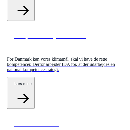
Kompetencer til grøn omstilling
For Danmark kan vores klimamål, skal vi have de rette
kompetencer. Derfor arbejder IDA for, at der udarbejdes en
national kompetencestrategi.
Læs mere
Broen til fremtiden