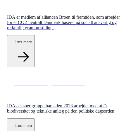
IDA er medlem af alliancen Broen til fremtiden, som arbejder
for et CO2-neutralt Danmark baseret på socialt ansvarlig og
retfærdig grøn omstilling.
Læs mere
Biodiversitet og tekniske anlæg
IDAs ekspertgruppe har siden 2023 arbejdet med at få
biodiversitet og tekniske anlæg på den politiske dagsorden.
Læs mere