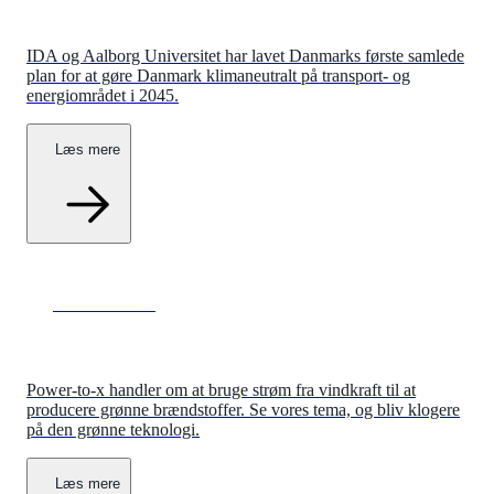
IDA og Aalborg Universitet har lavet Danmarks første samlede
plan for at gøre Danmark klimaneutralt på transport- og
energiområdet i 2045.
Læs mere
Power-to-X
Power-to-x handler om at bruge strøm fra vindkraft til at
producere grønne brændstoffer. Se vores tema, og bliv klogere
på den grønne teknologi.
Læs mere