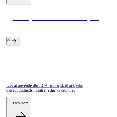
Bioenergiens rolle i fremtidens energimix
Livscyklusvurdering af virksomhedens
produkter
Lær at anvende din LCA strategisk til at styrke
bæredygtighedsindsatser i din virksomhed.
Læs mere