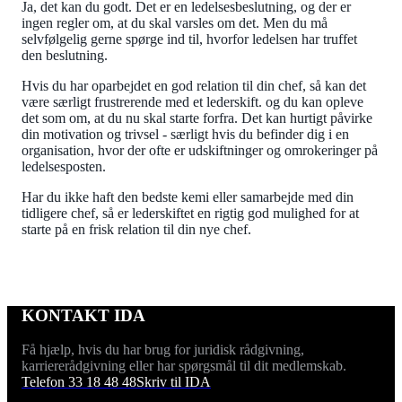
Ja, det kan du godt. Det er en ledelsesbeslutning, og der er
ingen regler om, at du skal varsles om det. Men du må
selvfølgelig gerne spørge ind til, hvorfor ledelsen har truffet
den beslutning.
Hvis du har oparbejdet en god relation til din chef, så kan det
være særligt frustrerende med et lederskift. og du kan opleve
det som om, at du nu skal starte forfra. Det kan hurtigt påvirke
din motivation og trivsel - særligt hvis du befinder dig i en
organisation, hvor der ofte er udskiftninger og omrokeringer på
ledelsesposten.
Har du ikke haft den bedste kemi eller samarbejde med din
tidligere chef, så er lederskiftet en rigtig god mulighed for at
starte på en frisk relation til din nye chef.
KONTAKT IDA
Få hjælp, hvis du har brug for juridisk rådgivning,
karriererådgivning eller har spørgsmål til dit medlemskab.
Telefon 33 18 48 48
Skriv til IDA