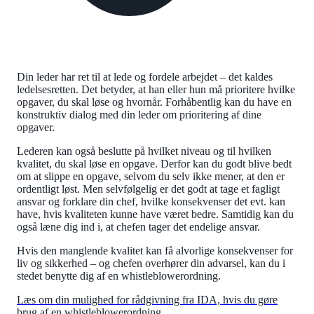
Din leder har ret til at lede og fordele arbejdet – det kaldes
ledelsesretten. Det betyder, at han eller hun må prioritere hvilke
opgaver, du skal løse og hvornår. Forhåbentlig kan du have en
konstruktiv dialog med din leder om prioritering af dine
opgaver.
Lederen kan også beslutte på hvilket niveau og til hvilken
kvalitet, du skal løse en opgave. Derfor kan du godt blive bedt
om at slippe en opgave, selvom du selv ikke mener, at den er
ordentligt løst. Men selvfølgelig er det godt at tage et fagligt
ansvar og forklare din chef, hvilke konsekvenser det evt. kan
have, hvis kvaliteten kunne have været bedre. Samtidig kan du
også læne dig ind i, at chefen tager det endelige ansvar.
Hvis den manglende kvalitet kan få alvorlige konsekvenser for
liv og sikkerhed – og chefen overhører din advarsel, kan du i
stedet benytte dig af en whistleblowerordning.
Læs om din mulighed for rådgivning fra IDA, hvis du gøre
brug af en whistleblowerordning