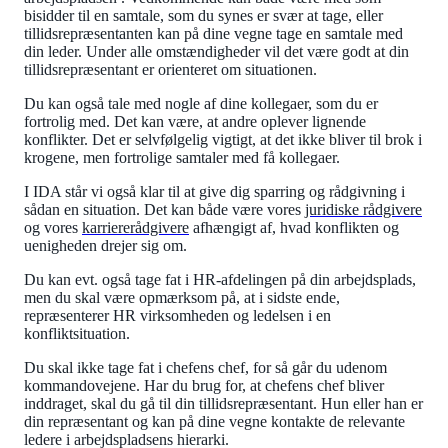
bisidder til en samtale, som du synes er svær at tage, eller
tillidsrepræsentanten kan på dine vegne tage en samtale med
din leder. Under alle omstændigheder vil det være godt at din
tillidsrepræsentant er orienteret om situationen.
Du kan også tale med nogle af dine kollegaer, som du er
fortrolig med. Det kan være, at andre oplever lignende
konflikter. Det er selvfølgelig vigtigt, at det ikke bliver til brok i
krogene, men fortrolige samtaler med få kollegaer.
I IDA står vi også klar til at give dig sparring og rådgivning i
sådan en situation. Det kan både være vores
juridiske rådgivere
og vores
karriererådgivere
afhængigt af, hvad konflikten og
uenigheden drejer sig om.
Du kan evt. også tage fat i HR-afdelingen på din arbejdsplads,
men du skal være opmærksom på, at i sidste ende,
repræsenterer HR virksomheden og ledelsen i en
konfliktsituation.
Du skal ikke tage fat i chefens chef, for så går du udenom
kommandovejene. Har du brug for, at chefens chef bliver
inddraget, skal du gå til din tillidsrepræsentant. Hun eller han er
din repræsentant og kan på dine vegne kontakte de relevante
ledere i arbejdspladsens hierarki.