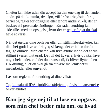
Chefen kan ikke uden din accept fra den ene dag til den anden
ændre på din kontrakt, dvs. løn, vilkår for arbejdstid, ferie,
barsel og regler for opsigelse eller ændre andre vilkår, der er
beskrevet i personalehåndbogen. En sådan ændring kan
sidestilles med en opsigelse, hvor der er
regler for, at du skal
have et varsel
.
Når det gælder dine opgaver eller din stillingsbeskrivelse, kan
din chef godt lave ændringer, så længe det er inden for dit
faglige område. Men chefen kan ikke ændre indholdet af din
stilling i væsentligt grad. Det vil det fx være, hvis du skal lave
noget helt andet, end det du er ansat til, fx bliver flyttet til en
HK-stilling, eller du skal gå fra at være mellemleder til
medarbejder eller omvendt.
Læs om reglerne for ændring af dine vilkår
Tag kontakt til IDAs juridiske rådgivning, hvis din ansættelse
bliver ændret
Kan jeg sige nej til at løse en opgave,
som min chef beder mig om, og hvad