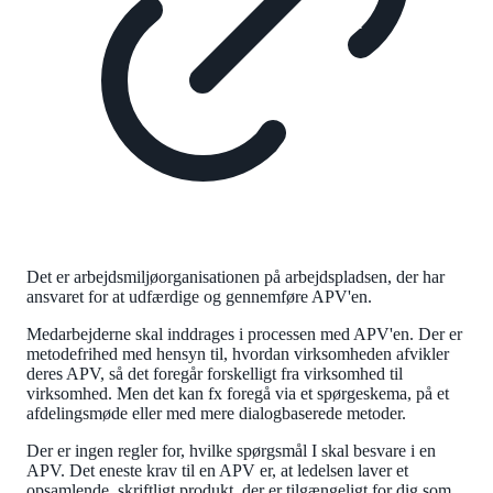
Det er arbejdsmiljøorganisationen på arbejdspladsen, der har
ansvaret for at udfærdige og gennemføre APV'en.
Medarbejderne skal inddrages i processen med APV'en. Der er
metodefrihed med hensyn til, hvordan virksomheden afvikler
deres APV, så det foregår forskelligt fra virksomhed til
virksomhed. Men det kan fx foregå via et spørgeskema, på et
afdelingsmøde eller med mere dialogbaserede metoder.
Der er ingen regler for, hvilke spørgsmål I skal besvare i en
APV. Det eneste krav til en APV er, at ledelsen laver et
opsamlende, skriftligt produkt, der er tilgængeligt for dig som