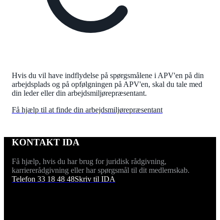
Hvis du vil have indflydelse på spørgsmålene i APV'en på din
arbejdsplads og på opfølgningen på APV'en, skal du tale med
din leder eller din arbejdsmiljørepræsentant.
Få hjælp til at finde din arbejdsmiljørepræsentant
KONTAKT IDA
Få hjælp, hvis du har brug for juridisk rådgivning,
karriererådgivning eller har spørgsmål til dit medlemskab.
Telefon 33 18 48 48
Skriv til IDA