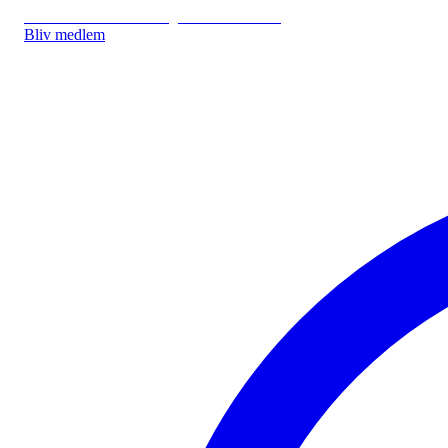
IDA.DK
IDA Forsikring
IDA Studerende
Bliv medlem