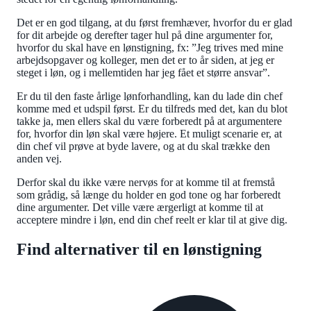
Det er en god tilgang, at du først fremhæver, hvorfor du er glad
for dit arbejde og derefter tager hul på dine argumenter for,
hvorfor du skal have en lønstigning, fx: ”Jeg trives med mine
arbejdsopgaver og kolleger, men det er to år siden, at jeg er
steget i løn, og i mellemtiden har jeg fået et større ansvar”.
Er du til den faste årlige lønforhandling, kan du lade din chef
komme med et udspil først. Er du tilfreds med det, kan du blot
takke ja, men ellers skal du være forberedt på at argumentere
for, hvorfor din løn skal være højere. Et muligt scenarie er, at
din chef vil prøve at byde lavere, og at du skal trække den
anden vej.
Derfor skal du ikke være nervøs for at komme til at fremstå
som grådig, så længe du holder en god tone og har forberedt
dine argumenter. Det ville være ærgerligt at komme til at
acceptere mindre i løn, end din chef reelt er klar til at give dig.
Find alternativer til en lønstigning