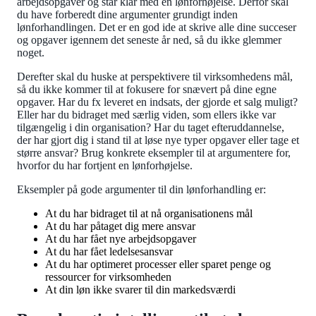
arbejdsopgaver og står klar med en lønforhøjelse. Derfor skal
du have forberedt dine argumenter grundigt inden
lønforhandlingen. Det er en god ide at skrive alle dine succeser
og opgaver igennem det seneste år ned, så du ikke glemmer
noget.
Derefter skal du huske at perspektivere til virksomhedens mål,
så du ikke kommer til at fokusere for snævert på dine egne
opgaver. Har du fx leveret en indsats, der gjorde et salg muligt?
Eller har du bidraget med særlig viden, som ellers ikke var
tilgængelig i din organisation? Har du taget efteruddannelse,
der har gjort dig i stand til at løse nye typer opgaver eller tage et
større ansvar? Brug konkrete eksempler til at argumentere for,
hvorfor du har fortjent en lønforhøjelse.
Eksempler på gode argumenter til din lønforhandling er:
At du har bidraget til at nå organisationens mål
At du har påtaget dig mere ansvar
At du har fået nye arbejdsopgaver
At du har fået ledelsesansvar
At du har optimeret processer eller sparet penge og
ressourcer for virksomheden
At din løn ikke svarer til din markedsværdi