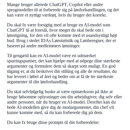
Mange bruger allerede ChatGPT, Copilot eller andre
sprogmodeller til at forberede sig på lønforhandlingen, og det
kan være et nyttigt værktøj, hvis du bruger det korrekt.
Du skal fx være forsigtig med at bruge en AI-model som
ChatGPT til at foreslå, hvor meget du skal bede om i
lønstigning, for den vil ofte komme med et usandsynligt højt
bud. Brug i stedet IDAs Lønstatistik og Lønberegner, der er
baseret på andre medlemmers lønninger.
Til gengæld kan en AI-model være en udmærket
sparringspartner, der kan hjælpe med at udpege dine stærkeste
argumenter og formulere dem så skarpt som muligt. En god
tilgang er, at du beskriver din stilling og alle de resultater, du
har leveret i løbet af året og beder om at få de tre stærkeste
argumenter til din lønforhandling.
Du skal selvfølgelig huske at være opmærksom på ikke at
bruge følsomme oplysninger om din arbejdsgiver, dig selv eller
andre personer, når du bruger en AI-model. Derefter kan du
bede AI-modellen give dig de modargumenter, din chef vil
kunne komme med, så du kan forberede dig på dem.
Du kan fx bruge disse prompts til din forberedelse: