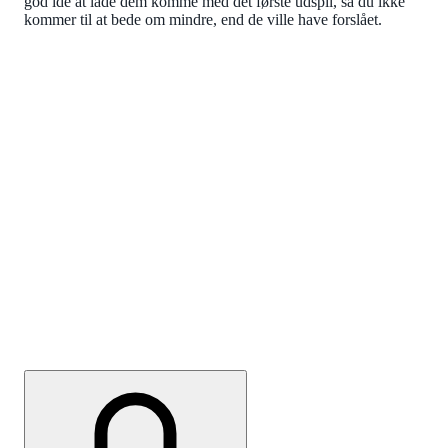
god ide at lade dem komme med det første udspil, så du ikke
kommer til at bede om mindre, end de ville have forslået.
TJEK DIN LØN
IDAs Lønstatistik
Med IDAs Lønstatistik kan du se, hvad IDA-
medlemmer med forskellig stillingstype, anciennitet og
uddannelse tjener i gennemsnit. Log ind og bliv godt
klædt på til din næste lønforhandling.