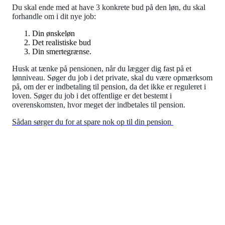
Du skal ende med at have 3 konkrete bud på den løn, du skal
forhandle om i dit nye job:
Din ønskeløn
Det realistiske bud
Din smertegrænse.
Husk at tænke på pensionen, når du lægger dig fast på et
lønniveau. Søger du job i det private, skal du være opmærksom
på, om der er indbetaling til pension, da det ikke er reguleret i
loven. Søger du job i det offentlige er det bestemt i
overenskomsten, hvor meget der indbetales til pension.
Sådan sørger du for at spare nok op til din pension
LØN
Skriv til IDA for at få hjælp til løn
og lønforhandling