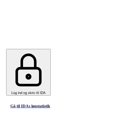
Vi kan hjælpe dig bedst muligt, hvis du undersøger,
hvad din profil er værd på arbejdsmarkedet i IDAs
lønstatistik. Det er også en fordel at læse om
personalegoder for at overveje, om der er vilkår, der
kan være alternativ til løn.
Log ind og skriv til IDA
Gå til IDAs lønstatistik