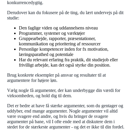
konkurrencedygtig.
Derudover kan du fokusere på de ting, du lært undervejs på dit
studie:
Den faglige viden og uddannelsens niveau
Programmer, systemer og værktøjer
Gruppearbejde, rapporter, præsentationer,
kommunikation og prioritering af ressourcer
Personlige kompetencer inden for fx motivation,
læringsparathed og potentiale
Har du relevant erfaring fra praktik, dit studiejob eller
frivilligt arbejde, kan det også styrke din position.
Brug konkrete eksempler på ansvar og resultater til at
argumentere for højere løn.
Vælg nogle få argumenter, der kan underbygge din værdi for
virksomheden, og hold dig til dem.
Det er bedre at have få stærke argumenter, som du gentager og
uddyber, end mange argumenter. Nogle argumenter vil altid
være svagere end andre, og hvis du bringer de svagere
argumenter på bane, vil I ofte ende med at diskutere dem i
stedet for de stærkeste argumenter - og det er ikke til din fordel.