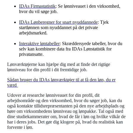
IDAs Firmastatistik
: Se lønniveauet i den virksomhed,
hvor du vil søge job.
IDAs Lønberegner for snart nyuddannede
: Tjek
startlønnen som nyuddannet på det private
arbejdsmarked.
Interaktive løntabeller
:
Skræddersyede tabeller, hvor du
selv kan kombinere data fra IDAs Lønstatistik for
privatansatte.
Lønværktøjerne kan hjælpe dig med at finde det rigtige
lønniveau for din profil i dit fremtidige job.
Sådan bruger du IDAs lønværktøjer til at få den løn, du er
værd
Udover at researche lønniveauet for din profil, dit
arbejdsområde og den virksomhed, hvor du søger job, kan du
også kontakte tillidsrepræsentanten på den nye arbejdsplads og
høre om virksomhedens lønniveau og lønpakke. Tal også med
dine studiekammerater om, hvad de får i løn og hvilke vilkår de
har i deres jobs. Det gør dig klogere på, hvad du realistisk kan
forvente i løn.