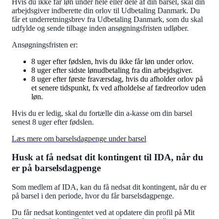
Hvis du ikke får løn under hele eller dele af din barsel, skal din
arbejdsgiver indberette din orlov til Udbetaling Danmark. Du
får et underretningsbrev fra Udbetaling Danmark, som du skal
udfylde og sende tilbage inden ansøgningsfristen udløber.
Ansøgningsfristen er:
8 uger efter fødslen, hvis du ikke får løn under orlov.
8 uger efter sidste lønudbetaling fra din arbejdsgiver.
8 uger efter første fraværsdag, hvis du afholder orlov på
et senere tidspunkt, fx ved afholdelse af fædreorlov uden
løn.
Hvis du er ledig, skal du fortælle din a-kasse om din barsel
senest 8 uger efter fødslen.
Læs mere om barselsdagpenge under barsel
Husk at få nedsat dit kontingent til IDA, når du
er på barselsdagpenge
Som medlem af IDA, kan du få nedsat dit kontingent, når du er
på barsel i den periode, hvor du får barselsdagpenge.
Du får nedsat kontingentet ved at opdatere din profil på Mit