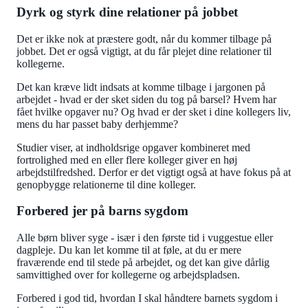
Dyrk og styrk dine relationer på jobbet
Det er ikke nok at præstere godt, når du kommer tilbage på
jobbet. Det er også vigtigt, at du får plejet dine relationer til
kollegerne.
Det kan kræve lidt indsats at komme tilbage i jargonen på
arbejdet - hvad er der sket siden du tog på barsel? Hvem har
fået hvilke opgaver nu? Og hvad er der sket i dine kollegers liv,
mens du har passet baby derhjemme?
Studier viser, at indholdsrige opgaver kombineret med
fortrolighed med en eller flere kolleger giver en høj
arbejdstilfredshed. Derfor er det vigtigt også at have fokus på at
genopbygge relationerne til dine kolleger.
Forbered jer på barns sygdom
Alle børn bliver syge - især i den første tid i vuggestue eller
dagpleje. Du kan let komme til at føle, at du er mere
fraværende end til stede på arbejdet, og det kan give dårlig
samvittighed over for kollegerne og arbejdspladsen.
Forbered i god tid, hvordan I skal håndtere barnets sygdom i