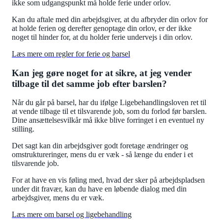
ikke som udgangspunkt må holde ferie under orlov.
Kan du aftale med din arbejdsgiver, at du afbryder din orlov for
at holde ferien og derefter genoptage din orlov, er der ikke
noget til hinder for, at du holder ferie undervejs i din orlov.
Læs mere om regler for ferie og barsel
Kan jeg gøre noget for at sikre, at jeg vender
tilbage til det samme job efter barslen?
Når du går på barsel, har du ifølge Ligebehandlingsloven ret til
at vende tilbage til et tilsvarende job, som du forlod før barslen.
Dine ansættelsesvilkår må ikke blive forringet i en eventuel ny
stilling.
Det sagt kan din arbejdsgiver godt foretage ændringer og
omstruktureringer, mens du er væk - så længe du ender i et
tilsvarende job.
For at have en vis føling med, hvad der sker på arbejdspladsen
under dit fravær, kan du have en løbende dialog med din
arbejdsgiver, mens du er væk.
Læs mere om barsel og ligebehandling