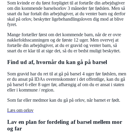
Som kvinde er du først forpligtet til at fortælle din arbejdsgiver
om din kommende barselsorlov 3 måneder før fødslen. Men så
snart du har fortalt din arbejdsgiver, at du venter barn og derfor
skal på orlov, beskytter ligebehandlingsloven dig mod at blive
fyret.
Mange fortæller først om det kommende barn, når de er ovre
nakkefoldsscanningen og de første 12 uger. Men overvej at
fortælle din arbejdsgiver, at du er gravid og venter barn, så
snart du er klar til at sige det, så du er bedst muligt beskyttet.
Find ud af, hvornår du kan gå på barsel
Som gravid har du ret til at gå på barsel 4 uger før fødslen, men
er du ansat på IDAs overenskomster i det offentlige, kan du gå
på barsel 6 eller 8 uger før, afhængig af om du er ansat i staten
eller i kommune / region.
Som far eller medmor kan du gå på orlov, når barnet er født.
Læs om orlov
Lav en plan for fordeling af barsel mellem mor
og far