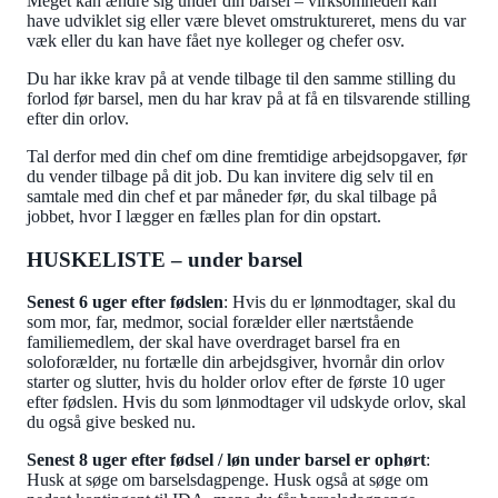
Meget kan ændre sig under din barsel – virksomheden kan
have udviklet sig eller være blevet omstruktureret, mens du var
væk eller du kan have fået nye kolleger og chefer osv.
Du har ikke krav på at vende tilbage til den samme stilling du
forlod før barsel, men du har krav på at få en tilsvarende stilling
efter din orlov.
Tal derfor med din chef om dine fremtidige arbejdsopgaver, før
du vender tilbage på dit job. Du kan invitere dig selv til en
samtale med din chef et par måneder før, du skal tilbage på
jobbet, hvor I lægger en fælles plan for din opstart.
HUSKELISTE – under barsel
Senest 6 uger efter fødslen
: Hvis du er lønmodtager, skal du
som mor, far, medmor, social forælder eller nærtstående
familiemedlem, der skal have overdraget barsel fra en
soloforælder, nu fortælle din arbejdsgiver, hvornår din orlov
starter og slutter, hvis du holder orlov efter de første 10 uger
efter fødslen. Hvis du som lønmodtager vil udskyde orlov, skal
du også give besked nu.
Senest 8 uger efter fødsel / løn under barsel er ophørt
:
Husk at søge om barselsdagpenge. Husk også at søge om