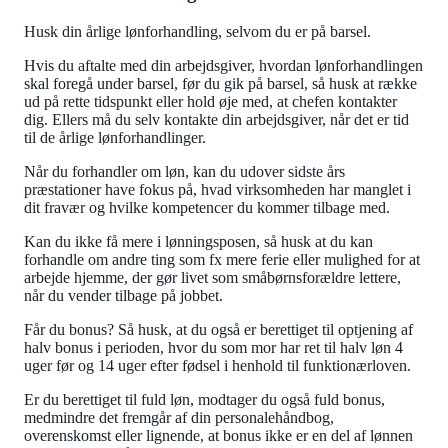
Husk din årlige lønforhandling, selvom du er på barsel.
Hvis du aftalte med din arbejdsgiver, hvordan lønforhandlingen
skal foregå under barsel, før du gik på barsel, så husk at række
ud på rette tidspunkt eller hold øje med, at chefen kontakter
dig. Ellers må du selv kontakte din arbejdsgiver, når det er tid
til de årlige lønforhandlinger.
Når du forhandler om løn, kan du udover sidste års
præstationer have fokus på, hvad virksomheden har manglet i
dit fravær og hvilke kompetencer du kommer tilbage med.
Kan du ikke få mere i lønningsposen, så husk at du kan
forhandle om andre ting som fx mere ferie eller mulighed for at
arbejde hjemme, der gør livet som småbørnsforældre lettere,
når du vender tilbage på jobbet.
Får du bonus? Så husk, at du også er berettiget til optjening af
halv bonus i perioden, hvor du som mor har ret til halv løn 4
uger før og 14 uger efter fødsel i henhold til funktionærloven.
Er du berettiget til fuld løn, modtager du også fuld bonus,
medmindre det fremgår af din personalehåndbog,
overenskomst eller lignende, at bonus ikke er en del af lønnen