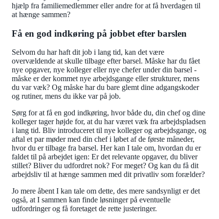
hjælp fra familiemedlemmer eller andre for at få hverdagen til
at hænge sammen?
Få en god indkøring på jobbet efter barslen
Selvom du har haft dit job i lang tid, kan det være
overvældende at skulle tilbage efter barsel. Måske har du fået
nye opgaver, nye kolleger eller nye chefer under din barsel -
måske er der kommet nye arbejdsgange eller strukturer, mens
du var væk? Og måske har du bare glemt dine adgangskoder
og rutiner, mens du ikke var på job.
Sørg for at få en god indkøring, hvor både du, din chef og dine
kolleger tager højde for, at du har været væk fra arbejdspladsen
i lang tid. Bliv introduceret til nye kolleger og arbejdsgange, og
aftal et par møder med din chef i løbet af de første måneder,
hvor du er tilbage fra barsel. Her kan I tale om, hvordan du er
faldet til på arbejdet igen: Er det relevante opgaver, du bliver
stillet? Bliver du udfordret nok? For meget? Og kan du få dit
arbejdsliv til at hænge sammen med dit privatliv som forælder?
Jo mere åbent I kan tale om dette, des mere sandsynligt er det
også, at I sammen kan finde løsninger på eventuelle
udfordringer og få foretaget de rette justeringer.