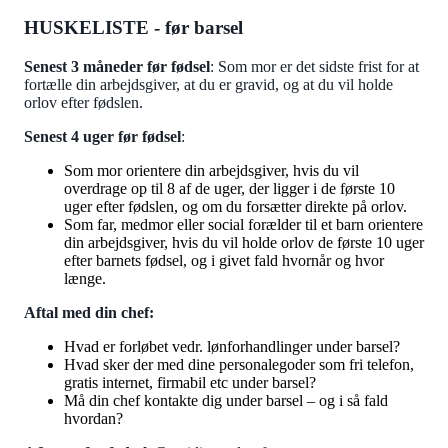
HUSKELISTE - før barsel
Senest 3 måneder før fødsel
: Som mor er det sidste frist for at
fortælle din arbejdsgiver, at du er gravid, og at du vil holde
orlov efter fødslen.
Senest 4 uger før fødsel
:
Som mor orientere din arbejdsgiver, hvis du vil
overdrage op til 8 af de uger, der ligger i de første 10
uger efter fødslen, og om du forsætter direkte på orlov.
Som far, medmor eller social forælder til et barn orientere
din arbejdsgiver, hvis du vil holde orlov de første 10 uger
efter barnets fødsel, og i givet fald hvornår og hvor
længe.
Aftal med din chef:
Hvad er forløbet vedr. lønforhandlinger under barsel?
Hvad sker der med dine personalegoder som fri telefon,
gratis internet, firmabil etc under barsel?
Må din chef kontakte dig under barsel – og i så fald
hvordan?