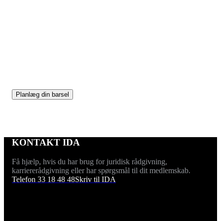
Barselsberegner
Med IDAs Barselsberegner får I hjælp til at
sammensætte orlov i forbindelse med barsel, så den
matcher jeres families behov bedst muligt.
Planlæg din barsel
KONTAKT IDA
Få hjælp, hvis du har brug for juridisk rådgivning,
karriererådgivning eller har spørgsmål til dit medlemskab.
Telefon 33 18 48 48
Skriv til IDA