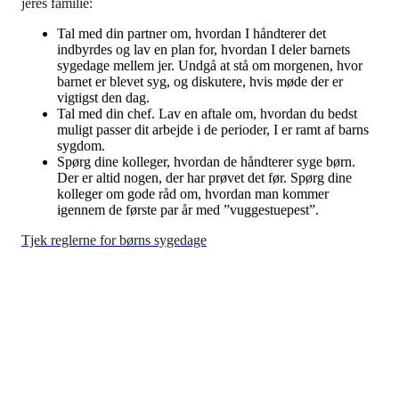
jeres familie:
Tal med din partner om, hvordan I håndterer det
indbyrdes og lav en plan for, hvordan I deler barnets
sygedage mellem jer. Undgå at stå om morgenen, hvor
barnet er blevet syg, og diskutere, hvis møde der er
vigtigst den dag.
Tal med din chef. Lav en aftale om, hvordan du bedst
muligt passer dit arbejde i de perioder, I er ramt af barns
sygdom.
Spørg dine kolleger, hvordan de håndterer syge børn.
Der er altid nogen, der har prøvet det før. Spørg dine
kolleger om gode råd om, hvordan man kommer
igennem de første par år med ”vuggestuepest”.
Tjek reglerne for børns sygedage
BARSELSBEREGNER
Planlæg barslen med IDAs